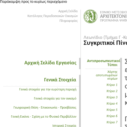
Παράκαμψη προς το κυρίως περιεχόμενο
Αρχική Σελίδα
ΕΘΝΙΚΟ ΜΕΤΣΟΒΙΟ
ΑΡΧΙΤΕΚΤΟΝ
Κατάλογος Παραδοσιακών Οικισμών
ΠΡΟΓΡΑΜΜΑ ΨΗΦΙ
Πληροφορίες
Λεωνίδιο (Τμήμα Γ -Κ
Συγκριτικοί Πίν
Αντιπροσωπευτικοί
Αρχική Σελίδα Εργασίας
Τύποι
Χάρτης
αποτυπωμένων
κτιρίων
Γενικά Στοιχεία
Κτίριο 1
Γενικά στοιχεία για την ευρύτερη περιοχή
Κτίριο 2
Κτίριο 3
Γενικά στοιχεία για τον οικισμό
Κτίριο 4
Γεωγραφική Θέση - Επικοινωνία - Προσβάσεις
Κτίριο 5
Κτίριο 6
Γενική Εικόνα - Σχέση με το Φυσικό Περιβάλλον
Κτίριο 7
Ιστορικά Στοιχεία