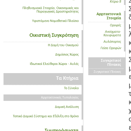
Κτίριο 8
Πληθυσμιακά Στοιχεία, Οικονομικές και
Παραγωγικές Δραστηριότητες
Αρχιτεκτονικά
Στοιχεία
Υφιστάμενο Νομοθετικό Πλαίσιο
Οροφές
Ανοίγματα-
Οικιστική Συγκρότηση
Κουφώματα
Αυλόπορτες
Η Δομή του Οικισμού
Γείσα Οροφών
Δημόσιος Χώρος
Συγκριτικοί
Ιδιωτικοί Ελεύθεροι Χώροι - Αυλές
Πίνακες
Συγκριτικοί Πίνακες
Τα Κτήρια
Το Σύνολο
Αρχιτεκτονικές Τυπολογίες
Δομική Ανάλυση
Τοπικό Δομικό Σύστημα και Εξέλιξη στο Χρόνο
Συμπεράσματα