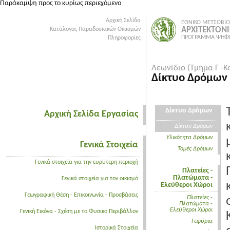
Παράκαμψη προς το κυρίως περιεχόμενο
Αρχική Σελίδα
ΕΘΝΙΚΟ ΜΕΤΣΟΒΙΟ
ΑΡΧΙΤΕΚΤΟΝ
Κατάλογος Παραδοσιακών Οικισμών
ΠΡΟΓΡΑΜΜΑ ΨΗΦΙ
Πληροφορίες
Λεωνίδιο (Τμήμα Γ -Κ
Δίκτυο Δρόμων
Δίκτυο Δρόμων
Αρχική Σελίδα Εργασίας
Δίκτυο Δρόμων
Υλικότητα Δρόμων
Γενικά Στοιχεία
Τομές Δρόμων
Γενικά στοιχεία για την ευρύτερη περιοχή
Πλατείες -
Πλατώματα -
Γενικά στοιχεία για τον οικισμό
Ελεύθεροι Χώροι
Γεωγραφική Θέση - Επικοινωνία - Προσβάσεις
Πλατείες -
Πλατώματα -
Ελεύθεροι Χώροι
Γενική Εικόνα - Σχέση με το Φυσικό Περιβάλλον
Γεφύρια
Ιστορικά Στοιχεία