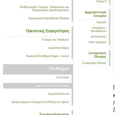
Κτίριο 8
Πληθυσμιακά Στοιχεία, Οικονομικές και
Παραγωγικές Δραστηριότητες
Αρχιτεκτονικά
Στοιχεία
Υφιστάμενο Νομοθετικό Πλαίσιο
Οροφές
Ανοίγματα-
Οικιστική Συγκρότηση
Κουφώματα
Αυλόπορτες
Η Δομή του Οικισμού
Γείσα Οροφών
Δημόσιος Χώρος
Συγκριτικοί
Ιδιωτικοί Ελεύθεροι Χώροι - Αυλές
Πίνακες
Συγκριτικοί Πίνακες
Τα Κτήρια
Το Σύνολο
Αρχιτεκτονικές Τυπολογίες
Δομική Ανάλυση
Τοπικό Δομικό Σύστημα και Εξέλιξη στο Χρόνο
Συμπεράσματα