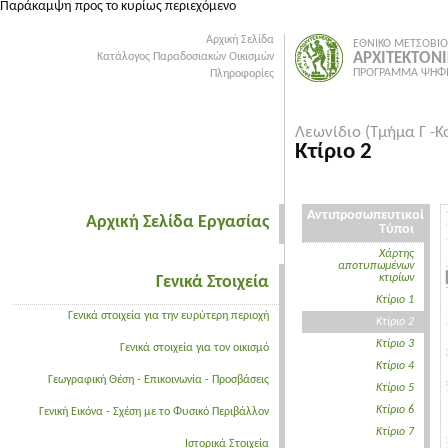
Παράκαμψη προς το κυρίως περιεχόμενο
Αρχική Σελίδα
ΕΘΝΙΚΟ ΜΕΤΣΟΒΙΟ
ΑΡΧΙΤΕΚΤΟΝ
Κατάλογος Παραδοσιακών Οικισμών
ΠΡΟΓΡΑΜΜΑ ΨΗΦΙ
Πληροφορίες
Λεωνίδιο (Τμήμα Γ -Κ
Κτίριο 2
Αντιπροσωπευτικοί
Αρχική Σελίδα Εργασίας
Τύποι
Χάρτης
αποτυπωμένων
κτιρίων
Γενικά Στοιχεία
Κτίριο 1
Γενικά στοιχεία για την ευρύτερη περιοχή
Κτίριο 2
Κτίριο 3
Γενικά στοιχεία για τον οικισμό
Κτίριο 4
Γεωγραφική Θέση - Επικοινωνία - Προσβάσεις
Κτίριο 5
Κτίριο 6
Γενική Εικόνα - Σχέση με το Φυσικό Περιβάλλον
Κτίριο 7
Ιστορικά Στοιχεία