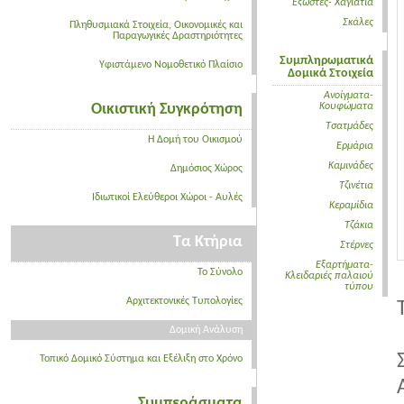
Εξώστες- Χαγιάτια
Σκάλες
Πληθυσμιακά Στοιχεία, Οικονομικές και
Παραγωγικές Δραστηριότητες
Συμπληρωματικά
Υφιστάμενο Νομοθετικό Πλαίσιο
Δομικά Στοιχεία
Ανοίγματα-
Οικιστική Συγκρότηση
Κουφώματα
Τσατμάδες
Η Δομή του Οικισμού
Ερμάρια
Καμινάδες
Δημόσιος Χώρος
Τζινέτια
Ιδιωτικοί Ελεύθεροι Χώροι - Αυλές
Κεραμίδια
Τζάκια
Τα Κτήρια
Στέρνες
Εξαρτήματα-
Το Σύνολο
Κλειδαριές παλαιού
τύπου
Αρχιτεκτονικές Τυπολογίες
Δομική Ανάλυση
Τοπικό Δομικό Σύστημα και Εξέλιξη στο Χρόνο
Συμπεράσματα