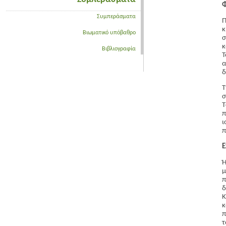
Φ
Συμπεράσματα
Π
κ
Βιωματικό υπόβαθρο
σ
κ
Βιβλιογραφία
Τ
α
δ
σ
Τ
π
ι
π
Ε
Ή
μ
π
δ
Κ
κ
π
τ