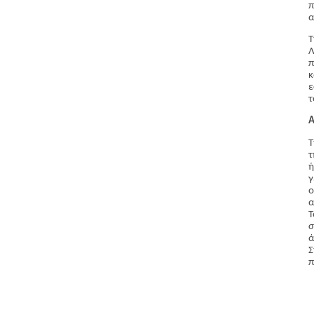
π
α
Τ
Λ
π
κ
ε
τ
Α
Τ
τ
ή
γ
ο
α
Τ
σ
ά
Σ
π