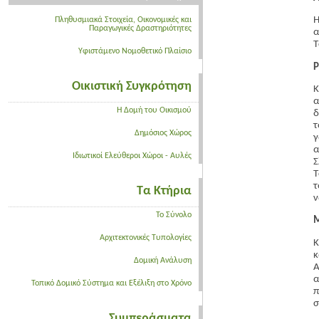
Η
Πληθυσμιακά Στοιχεία, Οικονομικές και
Παραγωγικές Δραστηριότητες
α
Τ
Υφιστάμενο Νομοθετικό Πλαίσιο
Ρ
Οικιστική Συγκρότηση
Κ
α
Η Δομή του Οικισμού
δ
τ
Δημόσιος Χώρος
α
Ιδιωτικοί Ελεύθεροι Χώροι - Αυλές
Τ
τ
Τα Κτήρια
ν
Το Σύνολο
Αρχιτεκτονικές Τυπολογίες
Κ
κ
Δομική Ανάλυση
Α
α
Τοπικό Δομικό Σύστημα και Εξέλιξη στο Χρόνο
π
σ
Συμπεράσματα