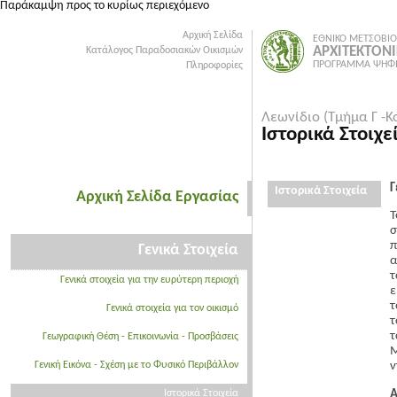
Παράκαμψη προς το κυρίως περιεχόμενο
Αρχική Σελίδα
ΕΘΝΙΚΟ ΜΕΤΣΟΒΙΟ
ΑΡΧΙΤΕΚΤΟΝ
Κατάλογος Παραδοσιακών Οικισμών
ΠΡΟΓΡΑΜΜΑ ΨΗΦΙ
Πληροφορίες
Λεωνίδιο (Τμήμα Γ -Κ
Ιστορικά Στοιχε
Γ
Ιστορικά Στοιχεία
Αρχική Σελίδα Εργασίας
Τ
σ
π
Γενικά Στοιχεία
α
τ
Γενικά στοιχεία για την ευρύτερη περιοχή
ε
τ
Γενικά στοιχεία για τον οικισμό
τ
τ
Γεωγραφική Θέση - Επικοινωνία - Προσβάσεις
Μ
Γενική Εικόνα - Σχέση με το Φυσικό Περιβάλλον
ν
Α
Ιστορικά Στοιχεία