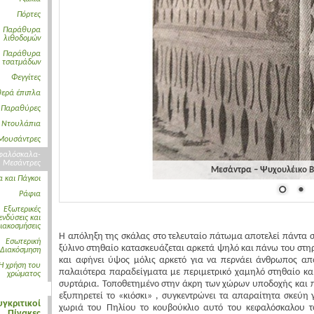
Πόρτες
Παράθυρα
λιθοδομών
Παράθυρα
τσατμάδων
Φεγγίτες
θερά έπιπλα
Παραθύρες
Ντουλάπια
Μουσάντρες
φαλόσκαλα-
Μεσάντρες
Μεσάντρα – Ψυχουλέικο Βυ
α και Πάγκοι
Ράφια
Εξωτερικές
ενδύσεις και
ιακοσμήσεις
Η απόληξη της σκάλας στο τελευταίο πάτωμα αποτελεί πάντα στ
Εσωτερική
ξύλινο στηθαίο κατασκευάζεται αρκετά ψηλό και πάνω του στηρ
Διακόσμηση
και αφήνει ύψος μόλις αρκετό για να περνάει άνθρωπος από
Η χρήση του
παλαιότερα παραδείγματα με περιμετρικό χαμηλό στηθαίο και
χρώματος
συρτάρια. Τοποθετημένο στην άκρη των χώρων υποδοχής και π
εξυπηρετεί το «κιόσκι» , συγκεντρώνει τα απαραίτητα σκεύη 
υγκριτικοί
χωριά του Πηλίου το κουβούκλιο αυτό του κεφαλόσκαλου το
Πίνακες