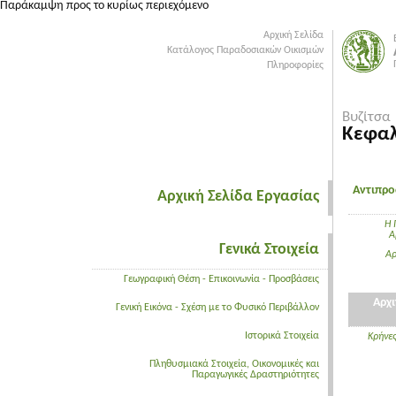
Παράκαμψη προς το κυρίως περιεχόμενο
Αρχική Σελίδα
Κατάλογος Παραδοσιακών Οικισμών
Πληροφορίες
Βυζίτσα
Κεφαλ
Αντιπρο
Αρχική Σελίδα Εργασίας
Η 
Α
Γενικά Στοιχεία
Aρ
Γεωγραφική Θέση - Επικοινωνία - Προσβάσεις
Αρχι
Γενική Εικόνα - Σχέση με το Φυσικό Περιβάλλον
Ιστορικά Στοιχεία
Κρήνες
Πληθυσμιακά Στοιχεία, Οικονομικές και
Παραγωγικές Δραστηριότητες