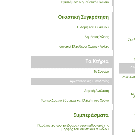
Υφιστάμενο Νομοθετικό Πλαίσιο
Οικιστική Συγκρότηση
Η Δομή του Οικισμού
Δημόσιος Χώρος
Στα
Ιδιωτικοί Ελεύθεροι Χώροι - Αυλές
Τα Κτήρια
Κε
Το Σύνολο
Μεντέρι
Αρχιτεκτονικές Τυπολογίες
Δομική Ανάλυση
επ
δ
Τοπικό Δομικό Σύστημα και Εξέλιξη στο Χρόνο
Συμπεράσματα
Παράγοντες που επέδρασαν στον καθορισμό της
μορφής του οικιστικού συνόλου
Σ