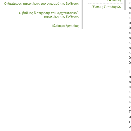
κ
Ο ιδιαίτερος χαρακτήρας του οικισμού της Βυζίτσας
Πίνακας Τυπολογιών
π
«
Ο βαθμός διατήρησης του αρχιτεκτονικού
χαρακτήρα της Βυζίτσας
κ
ο
Κλείσιμο Εργασίας
ό
«
π
κ
π
κ
δ
α
π
σ
ε
ν
Τ
α
τ
σ