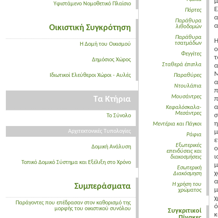
μ
Υφιστάμενο Νομοθετικό Πλαίσιο
Ε
Πόρτες
α
Παράθυρα
α
Οικιστική Συγκρότηση
λιθοδομών
Παράθυρα
Η
τσατμάδων
Η Δομή του Οικισμού
ο
Φεγγίτες
τ
Δημόσιος Χώρος
Σταθερά έπιπλα
α
Μ
Ιδιωτικοί Ελεύθεροι Χώροι - Αυλές
Παραθύρες
α
Ντουλάπια
π
Μουσάντρες
Τα Κτήρια
α
Κεφαλόσκαλα-
Μεσάντρες
σ
Το Σύνολο
η
Μεντέρια και Πάγκοι
Αρχιτεκτονικές Τυπολογίες
Ράφια
ε
Εξωτερικές
Δομική Ανάλυση
ο
επενδύσεις και
ι
διακοσμήσεις
Τοπικό Δομικό Σύστημα και Εξέλιξη στο Χρόνο
μ
Εσωτερική
Διακόσμηση
Η χρήση του
Συμπεράσματα
μ
χρώματος
χ
Παράγοντες που επέδρασαν στον καθορισμό της
ό
μορφής του οικιστικού συνόλου
Συγκριτικοί
κ
Πίνακες