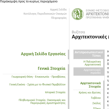
Παράκαμψη προς το κυρίως περιεχόμενο
Αρχική Σελίδα
ΕΘΝΙΚΟ ΜΕΤΣΟΒΙΟ
ΑΡΧΙΤΕΚΤΟΝ
Κατάλογος Παραδοσιακών Οικισμών
ΠΡΟΓΡΑΜΜΑ ΨΗΦΙ
Πληροφορίες
Βυζίτσα
Aρχιτεκτονικές
Η
Αντιπροσωπευτικοί
Αρχική Σελίδα Εργασίας
Τύποι
π
μ
Η Πηλιορείτικη
δ
Αρχιτεκτονική
Γενικά Στοιχεία
π
Aρχιτεκτονικές
τ
περίοδοι
ο
Γεωγραφική Θέση - Επικοινωνία - Προσβάσεις
τ
Αρχιτεκτονικά
μ
Γενική Εικόνα - Σχέση με το Φυσικό Περιβάλλον
Στοιχεία
ο
Ιστορικά Στοιχεία
Κρήνες και Βρύσες
κ
ε
Tαβάνια
Πληθυσμιακά Στοιχεία, Οικονομικές και
κ
Παραγωγικές Δραστηριότητες
Σκάλες
τ
Tζάκια