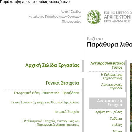
Παράκαμψη προς το κυρίως περιεχόμενο
Αρχική Σελίδα
ΕΘΝΙΚΟ ΜΕΤΣΟΒΙΟ
ΑΡΧΙΤΕΚΤΟΝ
Κατάλογος Παραδοσιακών Οικισμών
ΠΡΟΓΡΑΜΜΑ ΨΗΦΙ
Πληροφορίες
Βυζίτσα
Παράθυρα λιθ
Αντιπροσωπευτικοί
Αρχική Σελίδα Εργασίας
Τύποι
Η Πηλιορείτικη
Αρχιτεκτονική
Γενικά Στοιχεία
Aρχιτεκτονικές
περίοδοι
Γεωγραφική Θέση - Επικοινωνία - Προσβάσεις
Αρχιτεκτονικά
Γενική Εικόνα - Σχέση με το Φυσικό Περιβάλλον
Στοιχεία
Ιστορικά Στοιχεία
Κρήνες και Βρύσες
Tαβάνια
Πληθυσμιακά Στοιχεία, Οικονομικές και
Παραγωγικές Δραστηριότητες
Σκάλες
Tζάκια