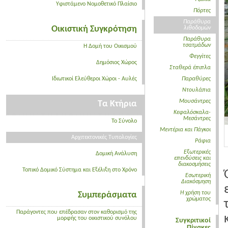
Υφιστάμενο Νομοθετικό Πλαίσιο
Πόρτες
Παράθυρα
Οικιστική Συγκρότηση
λιθοδομών
Παράθυρα
τσατμάδων
Η Δομή του Οικισμού
Φεγγίτες
Δημόσιος Χώρος
Σταθερά έπιπλα
Ιδιωτικοί Ελεύθεροι Χώροι - Αυλές
Παραθύρες
Ντουλάπια
Μουσάντρες
Τα Κτήρια
Κεφαλόσκαλα-
Μεσάντρες
Το Σύνολο
Μεντέρια και Πάγκοι
Αρχιτεκτονικές Τυπολογίες
Ράφια
Εξωτερικές
Δομική Ανάλυση
επενδύσεις και
διακοσμήσεις
Τοπικό Δομικό Σύστημα και Εξέλιξη στο Χρόνο
Εσωτερική
Διακόσμηση
Η χρήση του
Συμπεράσματα
χρώματος
Παράγοντες που επέδρασαν στον καθορισμό της
μορφής του οικιστικού συνόλου
Συγκριτικοί
Πίνακες