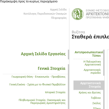
Παράκαμψη προς το κυρίως περιεχόμενο
Αρχική Σελίδα
ΕΘΝΙΚΟ ΜΕΤΣΟΒΙΟ
ΑΡΧΙΤΕΚΤΟΝ
Κατάλογος Παραδοσιακών Οικισμών
ΠΡΟΓΡΑΜΜΑ ΨΗΦΙ
Πληροφορίες
Βυζίτσα
Σταθερά έπιπλ
Αντιπροσωπευτικοί
Αρχική Σελίδα Εργασίας
Τύποι
Η Πηλιορείτικη
Αρχιτεκτονική
Γενικά Στοιχεία
Aρχιτεκτονικές
περίοδοι
Γεωγραφική Θέση - Επικοινωνία - Προσβάσεις
Αρχιτεκτονικά
Γενική Εικόνα - Σχέση με το Φυσικό Περιβάλλον
Στοιχεία
Ιστορικά Στοιχεία
Κρήνες και Βρύσες
Tαβάνια
Πληθυσμιακά Στοιχεία, Οικονομικές και
Παραγωγικές Δραστηριότητες
Σκάλες
Tζάκια