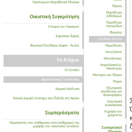
Υφιστάμενο Νομοθετικό Πλαίσιο
Πόρτες
Παράθυρα
Οικιστική Συγκρότηση
λιθοδομών
Παράθυρα
τσατμάδων
Η Δομή του Οικισμού
Φεγγίτες
Δημόσιος Χώρος
Σταθερά έπιπλα
Ιδιωτικοί Ελεύθεροι Χώροι - Αυλές
Παραθύρες
Ντουλάπια
Μουσάντρες
Τα Κτήρια
Κεφαλόσκαλα-
Μεσάντρες
Το Σύνολο
Μεντέρια και Πάγκοι
Αρχιτεκτονικές Τυπολογίες
Ράφια
Εξωτερικές
Δομική Ανάλυση
επενδύσεις και
διακοσμήσεις
Τοπικό Δομικό Σύστημα και Εξέλιξη στο Χρόνο
Εσωτερική
Διακόσμηση
Η χρήση του
Συμπεράσματα
χρώματος
Παράγοντες που επέδρασαν στον καθορισμό της
μορφής του οικιστικού συνόλου
Συγκριτικοί
Πίνακες