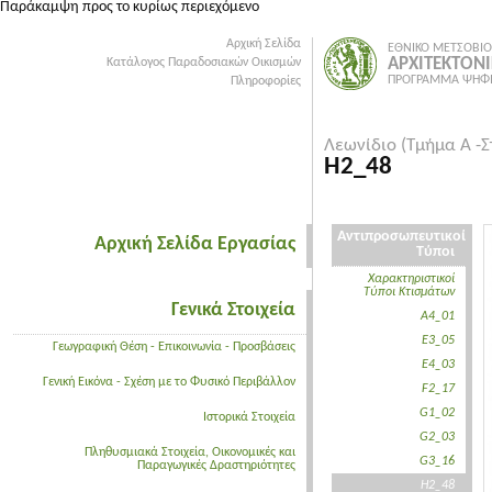
Παράκαμψη προς το κυρίως περιεχόμενο
Αρχική Σελίδα
ΕΘΝΙΚΟ ΜΕΤΣΟΒΙΟ
ΑΡΧΙΤΕΚΤΟΝ
Κατάλογος Παραδοσιακών Οικισμών
ΠΡΟΓΡΑΜΜΑ ΨΗΦΙ
Πληροφορίες
Λεωνίδιο (Τμήμα Α -Σ
H2_48
Αντιπροσωπευτικοί
Αρχική Σελίδα Εργασίας
Τύποι
Χαρακτηριστικοί
Τύποι Κτισμάτων
Γενικά Στοιχεία
A4_01
E3_05
Γεωγραφική Θέση - Επικοινωνία - Προσβάσεις
E4_03
Γενική Εικόνα - Σχέση με το Φυσικό Περιβάλλον
F2_17
G1_02
Ιστορικά Στοιχεία
G2_03
Πληθυσμιακά Στοιχεία, Οικονομικές και
G3_16
Παραγωγικές Δραστηριότητες
H2_48