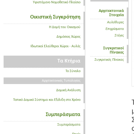
Υφιστάμενο Νομοθετικό Πλαίσιο
Αρχιτεκτονικά
Στοιχεία
Οικιστική Συγκρότηση
Αυλόθυρες
Η Δομή του Οικισμού
Επιχρίσματα
Στέγες
Δημόσιος Χώρος
Ιδιωτικοί Ελεύθεροι Χώροι - Αυλές
Συγκριτικοί
Πίνακες
Συγκριτικός Πίνακας
Τα Κτήρια
Το Σύνολο
Αρχιτεκτονικές Τυπολογίες
Δομική Ανάλυση
Τοπικό Δομικό Σύστημα και Εξέλιξη στο Χρόνο
Συμπεράσματα
Συμπεράσματα