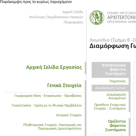
Παράκαμψη προς το κυρίως περιεχόμενο
Αρχική Σελίδα
ΕΘΝΙΚΟ ΜΕΤΣΟΒΙΟ
ΑΡΧΙΤΕΚΤΟΝ
Κατάλογος Παραδοσιακών Οικισμών
ΠΡΟΓΡΑΜΜΑ ΨΗΦΙ
Πληροφορίες
Λεωνίδιο (Τμήμα Β -Σ
Διαμόρφωση Γ
Κατακόρυφα
Αρχική Σελίδα Εργασίας
Φέροντα
Συστήματα
Τοιχοποιίες
Γενικά Στοιχεία
Διαμόρφωση Γωνιών
Διαμόρφωση
Γεωγραφική Θέση - Επικοινωνία - Προσβάσεις
Ανοιγμάτων
Πρόσθετα Ενισχυτικά
Γενική Εικόνα - Σχέση με το Φυσικό Περιβάλλον
Στοιχεία - Συστήματα
Ιστορικά Στοιχεία
Οριζόντια
Πληθυσμιακά Στοιχεία, Οικονομικές και
Φέροντα
Παραγωγικές Δραστηριότητες
Συστήματα