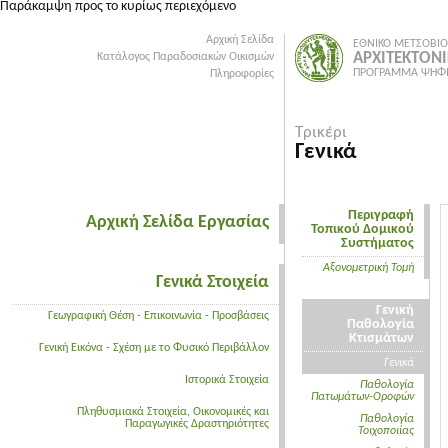
Παράκαμψη προς το κυρίως περιεχόμενο
Αρχική Σελίδα
ΕΘΝΙΚΟ ΜΕΤΣΟΒΙΟ
ΑΡΧΙΤΕΚΤΟΝ
Κατάλογος Παραδοσιακών Οικισμών
ΠΡΟΓΡΑΜΜΑ ΨΗΦΙ
Πληροφορίες
Τρικέρι
Γενικά
Περιγραφή
Αρχική Σελίδα Εργασίας
Τοπικού Δομικού
Συστήματος
Aξονομετρική Τομή
Γενικά Στοιχεία
Γενική
Γεωγραφική Θέση - Επικοινωνία - Προσβάσεις
Παθολογία
Κτισμάτων
Γενική Εικόνα - Σχέση με το Φυσικό Περιβάλλον
Γενικά
Ιστορικά Στοιχεία
Παθολογία
Πατωμάτων-Οροφών
Πληθυσμιακά Στοιχεία, Οικονομικές και
Παθολογία
Παραγωγικές Δραστηριότητες
Τοιχοποιίας