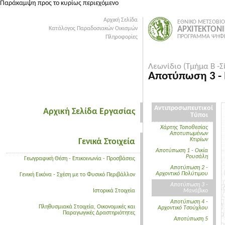
Παράκαμψη προς το κυρίως περιεχόμενο
Αρχική Σελίδα
ΕΘΝΙΚΟ ΜΕΤΣΟΒΙΟ
ΑΡΧΙΤΕΚΤΟΝ
Κατάλογος Παραδοσιακών Οικισμών
ΠΡΟΓΡΑΜΜΑ ΨΗΦΙ
Πληροφορίες
Λεωνίδιο (Τμήμα Β -Σ
Αποτύπωση 3 -
Αντιπροσωπευτικοί
Αρχική Σελίδα Εργασίας
Τύποι
Χάρτης Τοποθεσίας
Αποτυπωμένων
Κτιρίων
Γενικά Στοιχεία
Αποτύπωση 1 - Οικία
Ρουσάλη
Γεωγραφική Θέση - Επικοινωνία - Προσβάσεις
Αποτύπωση 2 -
Αρχοντικό Πολύτιμου
Γενική Εικόνα - Σχέση με το Φυσικό Περιβάλλον
Αποτύπωση 3 -
Ιστορικά Στοιχεία
Μανάβικο
Αποτύπωση 4 -
Πληθυσμιακά Στοιχεία, Οικονομικές και
Αρχοντικό Τσούχλου
Παραγωγικές Δραστηριότητες
Αποτύπωση 5