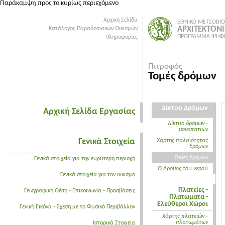
Παράκαμψη προς το κυρίως περιεχόμενο
Αρχική Σελίδα
ΕΘΝΙΚΟ ΜΕΤΣΟΒΙΟ
ΑΡΧΙΤΕΚΤΟΝ
Κατάλογος Παραδοσιακών Οικισμών
ΠΡΟΓΡΑΜΜΑ ΨΗΦΙ
Πληροφορίες
Πιτροφός
Τομές δρόμων
Δίκτυο Δρόμων
Αρχική Σελίδα Εργασίας
Δίκτυο δρόμων -
μονοπατιών
Γενικά Στοιχεία
Χάρτης παλαιότητας
δρόμων
Τομές δρόμων
Γενικά στοιχεία για την ευρύτερη περιοχή
O Δρόμος του νερού
Γενικά στοιχεία για τον οικισμό
Πλατείες -
Γεωγραφική Θέση - Επικοινωνία - Προσβάσεις
Πλατώματα -
Ελεύθεροι Χώροι
Γενική Εικόνα - Σχέση με το Φυσικό Περιβάλλον
Χάρτης πλατειών -
πλατωμάτων
Ιστορικά Στοιχεία