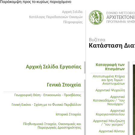
Παράκαμψη προς το κυρίως περιεχόμενο
Αρχική Σελίδα
ΕΘΝΙΚΟ ΜΕΤΣΟΒΙΟ
ΑΡΧΙΤΕΚΤΟΝ
Κατάλογος Παραδοσιακών Οικισμών
ΠΡΟΓΡΑΜΜΑ ΨΗΦΙ
Πληροφορίες
Βυζίτσα
Κατάσταση Δια
Καταγραφή των
Αρχική Σελίδα Εργασίας
Κτισμάτων
Αποτυπωμένα Κτήρια
και Ίχνη Τομών -
Αναπτυγμάτων
Γενικά Στοιχεία
Αρχοντικό Ψυχούλη
Γεωγραφική Θέση - Επικοινωνία - Προσβάσεις
Αρχοντικό
Κατσικαδάμου / "του
Ναυάρχου"
Γενική Εικόνα - Σχέση με το Φυσικό Περιβάλλον
Αρχοντικό
Ιστορικά Στοιχεία
Καραγιαννόπουλου
Αρχοντικό Μουζγιώτη
Πληθυσμιακά Στοιχεία, Οικονομικές και
/ "του γιατρού"
Παραγωγικές Δραστηριότητες
Αρχοντικό Κόντου