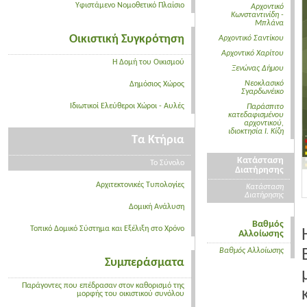
Υφιστάμενο Νομοθετικό Πλαίσιο
Αρχοντικό
Κωνσταντινίδη -
Μπλάνα
Οικιστική Συγκρότηση
Αρχοντικό Σαντίκου
Αρχοντικό Χαρίτου
Η Δομή του Οικισμού
Ξενώνας Δήμου
Νεοκλασικό
Δημόσιος Χώρος
Σγαρδωνέικο
Ιδιωτικοί Ελεύθεροι Χώροι - Αυλές
Παράσπιτο
κατεδαφισμένου
αρχοντικού,
ιδιοκτησία Ι. Κίζη
Τα Κτήρια
Κατάσταση
Το Σύνολο
Διατήρησης
Αρχιτεκτονικές Τυπολογίες
Κατάσταση
Διατήρησης
Δομική Ανάλυση
Βαθμός
Τοπικό Δομικό Σύστημα και Εξέλιξη στο Χρόνο
Αλλοίωσης
Βαθμός Αλλοίωσης
Συμπεράσματα
Παράγοντες που επέδρασαν στον καθορισμό της
μορφής του οικιστικού συνόλου