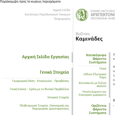
Παράκαμψη προς το κυρίως περιεχόμενο
Αρχική Σελίδα
ΕΘΝΙΚΟ ΜΕΤΣΟΒΙΟ
ΑΡΧΙΤΕΚΤΟΝ
Κατάλογος Παραδοσιακών Οικισμών
ΠΡΟΓΡΑΜΜΑ ΨΗΦΙ
Πληροφορίες
Βυζίτσα
Καμινάδες
Ο
Κατακόρυφα
Αρχική Σελίδα Εργασίας
Φέροντα
σ
Συστήματα
Η
Υλικά
π
Γενικά Στοιχεία
Λίθινοι Εξωτερικοί
1
Τοίχοι
ο
Γεωγραφική Θέση - Επικοινωνία - Προσβάσεις
Κατασκευές με ξύλινο
τ
σκελετό
Γενική Εικόνα - Σχέση με το Φυσικό Περιβάλλον
Υποστυλώματα και
Εσωτερικά χωρίσματα
Ιστορικά Στοιχεία
Β
,
Οριζόντια
Πληθυσμιακά Στοιχεία, Οικονομικές και
Παραγωγικές Δραστηριότητες
Φέροντα
Συστήματα