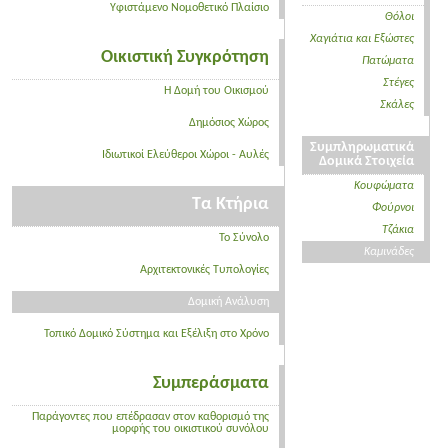
Υφιστάμενο Νομοθετικό Πλαίσιο
Θόλοι
Χαγιάτια και Εξώστες
Οικιστική Συγκρότηση
Πατώματα
Στέγες
Η Δομή του Οικισμού
Σκάλες
Δημόσιος Χώρος
Συμπληρωματικά
Ιδιωτικοί Ελεύθεροι Χώροι - Αυλές
Δομικά Στοιχεία
Κουφώματα
Τα Κτήρια
Φούρνοι
Τζάκια
Το Σύνολο
Καμινάδες
Αρχιτεκτονικές Τυπολογίες
Δομική Ανάλυση
Τοπικό Δομικό Σύστημα και Εξέλιξη στο Χρόνο
Συμπεράσματα
Παράγοντες που επέδρασαν στον καθορισμό της
μορφής του οικιστικού συνόλου