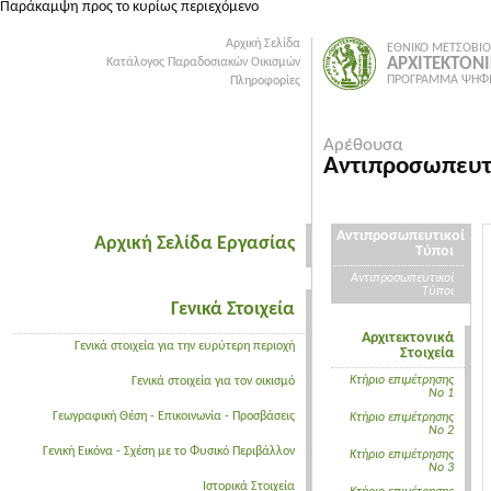
Παράκαμψη προς το κυρίως περιεχόμενο
Αρχική Σελίδα
ΕΘΝΙΚΟ ΜΕΤΣΟΒΙΟ
ΑΡΧΙΤΕΚΤΟΝ
Κατάλογος Παραδοσιακών Οικισμών
ΠΡΟΓΡΑΜΜΑ ΨΗΦΙ
Πληροφορίες
Αρέθουσα
Αντιπροσωπευτι
Αντιπροσωπευτικοί
Αρχική Σελίδα Εργασίας
Τύποι
Αντιπροσωπευτικοί
Τύποι
Γενικά Στοιχεία
Αρχιτεκτονικά
Γενικά στοιχεία για την ευρύτερη περιοχή
Στοιχεία
Κτήριο επιμέτρησης
Γενικά στοιχεία για τον οικισμό
Νο 1
Γεωγραφική Θέση - Επικοινωνία - Προσβάσεις
Κτήριο επιμέτρησης
Νο 2
Γενική Εικόνα - Σχέση με το Φυσικό Περιβάλλον
Κτήριο επιμέτρησης
Νο 3
Ιστορικά Στοιχεία