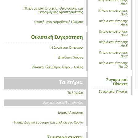
Κτήριο επιμέτρησης
Νο 4
Πληθυσμιακά Στοιχεία, Οικονομικές και
Κτήριο επιμέτρησης
Παραγωγικές Δραστηριότητες
Νο 5
Κτίριο επιμέτρησης
Υφιστάμενο Νομοθετικό Πλαίσιο
Νο 6
Κτίριο επιμέτρησης
Νο 7
Οικιστική Συγκρότηση
Κτίριο επιμέτρησης
Νο 8
Η Δομή του Οικισμού
Κτίριο επιμέτρησης
Νο 9
Δημόσιος Χώρος
Κτίριο επιμέτρησης
Νο 10
Ιδιωτικοί Ελεύθεροι Χώροι - Αυλές
Συγκριτικοί
Τα Κτήρια
Πίνακες
Συγκριτικοί Πίνακες
Το Σύνολο
Αρχιτεκτονικές Τυπολογίες
Δομική Ανάλυση
Τοπικό Δομικό Σύστημα και Εξέλιξη στο Χρόνο
Συμπεράσματα