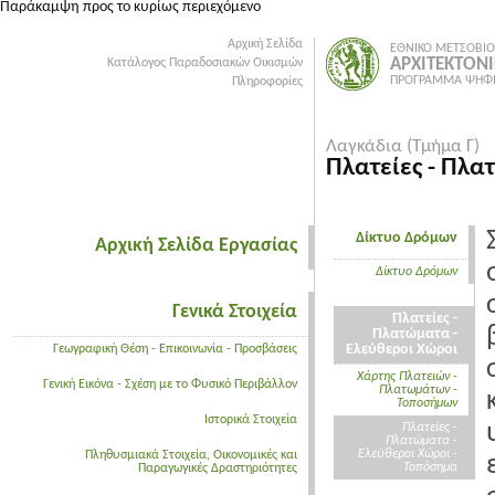
Παράκαμψη προς το κυρίως περιεχόμενο
Αρχική Σελίδα
ΕΘΝΙΚΟ ΜΕΤΣΟΒΙΟ
ΑΡΧΙΤΕΚΤΟΝ
Κατάλογος Παραδοσιακών Οικισμών
ΠΡΟΓΡΑΜΜΑ ΨΗΦΙ
Πληροφορίες
Λαγκάδια (Τμήμα Γ)
Πλατείες - Πλα
Δίκτυο Δρόμων
Αρχική Σελίδα Εργασίας
Δίκτυο Δρόμων
Γενικά Στοιχεία
Πλατείες -
Πλατώματα -
Ελεύθεροι Χώροι
Γεωγραφική Θέση - Επικοινωνία - Προσβάσεις
Χάρτης Πλατειών -
Γενική Εικόνα - Σχέση με το Φυσικό Περιβάλλον
Πλατωμάτων -
Τοποσήμων
Ιστορικά Στοιχεία
Πλατείες -
Πλατώματα -
Ελεύθεροι Χώροι -
Πληθυσμιακά Στοιχεία, Οικονομικές και
Τοπόσημα
Παραγωγικές Δραστηριότητες