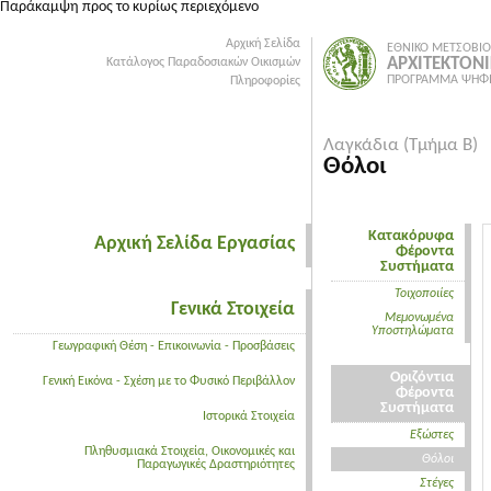
Παράκαμψη προς το κυρίως περιεχόμενο
Αρχική Σελίδα
ΕΘΝΙΚΟ ΜΕΤΣΟΒΙΟ
ΑΡΧΙΤΕΚΤΟΝ
Κατάλογος Παραδοσιακών Οικισμών
ΠΡΟΓΡΑΜΜΑ ΨΗΦΙ
Πληροφορίες
Λαγκάδια (Τμήμα Β)
Θόλοι
Κατακόρυφα
Αρχική Σελίδα Εργασίας
Φέροντα
Συστήματα
Τοιχοποιίες
Γενικά Στοιχεία
Μεμονωμένα
Υποστηλώματα
Γεωγραφική Θέση - Επικοινωνία - Προσβάσεις
Οριζόντια
Γενική Εικόνα - Σχέση με το Φυσικό Περιβάλλον
Φέροντα
Συστήματα
Ιστορικά Στοιχεία
Εξώστες
Πληθυσμιακά Στοιχεία, Οικονομικές και
Θόλοι
Παραγωγικές Δραστηριότητες
Στέγες