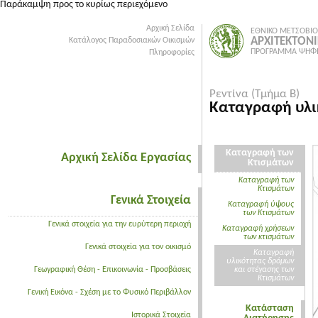
Παράκαμψη προς το κυρίως περιεχόμενο
Αρχική Σελίδα
ΕΘΝΙΚΟ ΜΕΤΣΟΒΙΟ
ΑΡΧΙΤΕΚΤΟΝ
Κατάλογος Παραδοσιακών Οικισμών
ΠΡΟΓΡΑΜΜΑ ΨΗΦΙ
Πληροφορίες
Ρεντίνα (Τμήμα Β)
Καταγραφή υλι
Καταγραφή των
Αρχική Σελίδα Εργασίας
Κτισμάτων
Καταγραφή των
Κτισμάτων
Γενικά Στοιχεία
Καταγραφή ύψους
των Κτισμάτων
Γενικά στοιχεία για την ευρύτερη περιοχή
Καταγραφή χρήσεων
των κτισμάτων
Γενικά στοιχεία για τον οικισμό
Καταγραφή
υλικότητας δρόμων
Γεωγραφική Θέση - Επικοινωνία - Προσβάσεις
και στέγασης των
Κτισμάτων
Γενική Εικόνα - Σχέση με το Φυσικό Περιβάλλον
Κατάσταση
Ιστορικά Στοιχεία