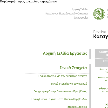
Παράκαμψη προς το κυρίως περιεχόμενο
Αρχική Σελίδα
Κατάλογος Παραδοσιακών Οικισμών
Πληροφορίες
Ρεντίνα 
Καταγ
Καταγ
Αρχική Σελίδα Εργασίας
Κατ
Γενικά Στοιχεία
Καταγ
τω
Γενικά στοιχεία για την ευρύτερη περιοχή
Καταγρα
τω
Γενικά στοιχεία για τον οικισμό
υλικότ
Γεωγραφική Θέση - Επικοινωνία - Προσβάσεις
και 
Γενική Εικόνα - Σχέση με το Φυσικό Περιβάλλον
Κ
Ιστορικά Στοιχεία