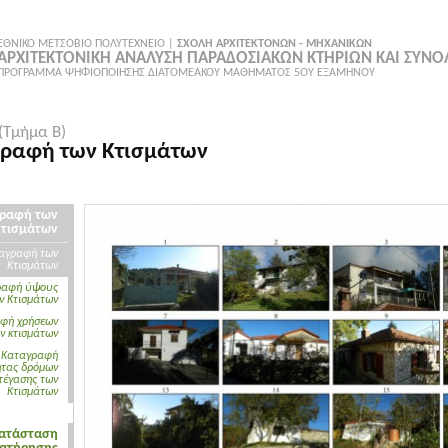
ΕΘΝΙΚΟ ΜΕΤΣΟΒΙΟ ΠΟΛΥΤΕΧΝΕΙΟ |
ΣΧΟΛΗ ΑΡΧΙΤΕΚΤΟΝΩΝ - ΜΗΧΑΝΙΚΩΝ
ΑΡΧΙΤΕΚΤΟΝΙΚΗ ΑΝΑΛΥΣΗ ΠΑΡΑΔΟΣΙΑΚΩΝ ΚΤΗΡΙΩΝ ΚΑΙ ΣΥΝ
ΠΡΟΓΡΑΜΜΑ ΨΗΦΙΟΠΟΙΗΣΗΣ ΔΙΑΤΟΜΕΑΚΟΥ ΜΑΘΗΜΑΤΟΣ 5ΟΥ ΕΞΑΜΗΝΟΥ
(Τμήμα Β)
ραφή των Κτισμάτων
ραφή των
Κτισμάτων
αγραφή των
Κτισμάτων
ραφή ύψους
ν Κτισμάτων
φή χρήσεων
ν κτισμάτων
Καταγραφή
ητας δρόμων
στέγασης των
Κτισμάτων
ατάσταση