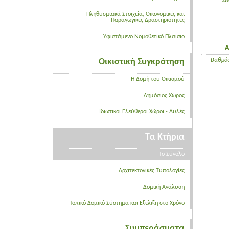
Δ
Πληθυσμιακά Στοιχεία, Οικονομικές και
Παραγωγικές Δραστηριότητες
Υφιστάμενο Νομοθετικό Πλαίσιο
Α
Οικιστική Συγκρότηση
Βαθμός
Η Δομή του Οικισμού
Δημόσιος Χώρος
Ιδιωτικοί Ελεύθεροι Χώροι - Αυλές
Τα Κτήρια
Το Σύνολο
Αρχιτεκτονικές Τυπολογίες
Δομική Ανάλυση
Τοπικό Δομικό Σύστημα και Εξέλιξη στο Χρόνο
Συμπεράσματα