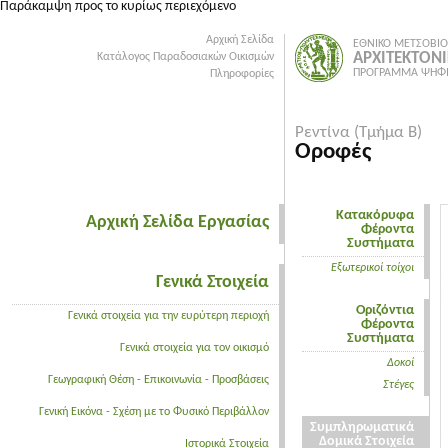
Παράκαμψη προς το κυρίως περιεχόμενο
Αρχική Σελίδα
ΕΘΝΙΚΟ ΜΕΤΣΟΒΙΟ
ΑΡΧΙΤΕΚΤΟΝ
Κατάλογος Παραδοσιακών Οικισμών
ΠΡΟΓΡΑΜΜΑ ΨΗΦΙ
Πληροφορίες
Ρεντίνα (Τμήμα Β)
Οροφές
Κατακόρυφα
Αρχική Σελίδα Εργασίας
Φέροντα
Συστήματα
Εξωτερικοί τοίχοι
Γενικά Στοιχεία
Οριζόντια
Γενικά στοιχεία για την ευρύτερη περιοχή
Φέροντα
Συστήματα
Γενικά στοιχεία για τον οικισμό
Δοκοί
Γεωγραφική Θέση - Επικοινωνία - Προσβάσεις
Στέγες
Γενική Εικόνα - Σχέση με το Φυσικό Περιβάλλον
Συμπληρωματικά
Δομικά Στοιχεία
Ιστορικά Στοιχεία