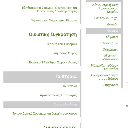
Αξονομετρική Τομή
Πληθυσμιακά Στοιχεία, Οικονομικές και
Παραδοσιακού
Παραγωγικές Δραστηριότητες
Κτηρίου
Εσωτερικοί Τοίχοι
Υφιστάμενο Νομοθετικό Πλαίσιο
Δάπεδα
Οροφές
Οικιστική Συγκρότηση
Κλίμακες
Παράθυρα
Η Δομή του Οικισμού
Θυρώματα
Δημόσιος Χώρος
Εξώστες –
Μπαλκόνια
Ιδιωτικοί Ελεύθεροι Χώροι - Αυλές
Τζάκια-Καπνοδόχοι-
Καμινάδες
Ερμάρια και Εσοχές
Τα Κτήρια
στους Τοίχους
Επιγραφές
Το Σύνολο
Αρχιτεκτονικές Τυπολογίες
Ο
Δομική Ανάλυση
π
Τοπικό Δομικό Σύστημα και Εξέλιξη στο Χρόνο
Συμπεράσματα