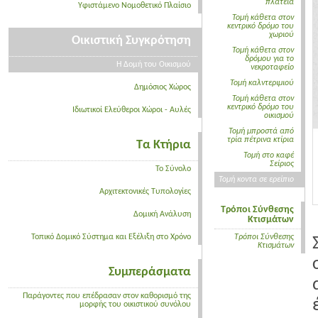
πλατεία
Υφιστάμενο Νομοθετικό Πλαίσιο
Τομή κάθετα στον
κεντρικό δρόμο του
χωριού
Οικιστική Συγκρότηση
Τομή κάθετα στον
δρόμου για το
Η Δομή του Οικισμού
νεκροταφείο
Τομή καλντεριμιού
Δημόσιος Χώρος
Τομή κάθετα στον
κεντρικό δρόμο του
Ιδιωτικοί Ελεύθεροι Χώροι - Αυλές
οικισμού
Τομή μπροστά από
τρία πέτρινα κτίρια
Τα Κτήρια
Τομή στο καφέ
Σείριος
Το Σύνολο
Τομή κοντα σε ερείπιο
Αρχιτεκτονικές Τυπολογίες
Τρόποι Σύνθεσης
Δομική Ανάλυση
Κτισμάτων
Τοπικό Δομικό Σύστημα και Εξέλιξη στο Χρόνο
Τρόποι Σύνθεσης
Κτισμάτων
Συμπεράσματα
Παράγοντες που επέδρασαν στον καθορισμό της
μορφής του οικιστικού συνόλου