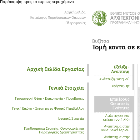
Παράκαμψη προς το κυρίως περιεχόμενο
Αρχική Σελίδα
ΕΘΝΙΚΟ ΜΕΤΣΟΒΙΟ
ΑΡΧΙΤΕΚΤΟΝ
Κατάλογος Παραδοσιακών Οικισμών
ΠΡΟΓΡΑΜΜΑ ΨΗΦΙ
Πληροφορίες
Βυζίτσα
Τομή κοντα σε 
Εξέλιξη -
Αρχική Σελίδα Εργασίας
Ανάπτυξη
Ανάπτυξη Οικισμού
Χρήσεις Γης
Γενικά Στοιχεία
Γεωγραφική Θέση - Επικοινωνία - Προσβάσεις
Επιμέρους
Οικιστικές
Ενότητες
Γενική Εικόνα - Σχέση με το Φυσικό Περιβάλλον
Ανάπτυγμα στα
Ιστορικά Στοιχεία
κτήρια του Ι. Κίζη
Ανάπτυγμα στην
Πληθυσμιακά Στοιχεία, Οικονομικές και
οικία Σακελλαρίου
Παραγωγικές Δραστηριότητες
Ανάπτυγμα στην