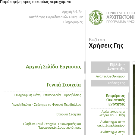
Παράκαμψη προς το κυρίως περιεχόμενο
Αρχική Σελίδα
ΕΘΝΙΚΟ ΜΕΤΣΟΒΙΟ
ΑΡΧΙΤΕΚΤΟΝ
Κατάλογος Παραδοσιακών Οικισμών
ΠΡΟΓΡΑΜΜΑ ΨΗΦΙ
Πληροφορίες
Βυζίτσα
Χρήσεις Γης
Εξέλιξη -
Αρχική Σελίδα Εργασίας
Ανάπτυξη
Ανάπτυξη Οικισμού
Χρήσεις Γης
Γενικά Στοιχεία
Γεωγραφική Θέση - Επικοινωνία - Προσβάσεις
Επιμέρους
Οικιστικές
Ενότητες
Γενική Εικόνα - Σχέση με το Φυσικό Περιβάλλον
Ανάπτυγμα στα
Ιστορικά Στοιχεία
κτήρια του Ι. Κίζη
Ανάπτυγμα στην
Πληθυσμιακά Στοιχεία, Οικονομικές και
οικία Σακελλαρίου
Παραγωγικές Δραστηριότητες
Ανάπτυγμα στην