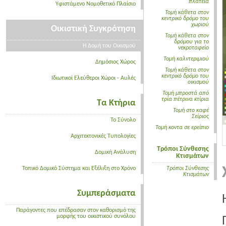
πλατεία
Υφιστάμενο Νομοθετικό Πλαίσιο
Τομή κάθετα στον
κεντρικό δρόμο του
χωριού
Οικιστική Συγκρότηση
Τομή κάθετα στον
δρόμου για το
Η Δομή του Οικισμού
νεκροταφείο
Τομή καλντεριμιού
Δημόσιος Χώρος
Τομή κάθετα στον
κεντρικό δρόμο του
Ιδιωτικοί Ελεύθεροι Χώροι - Αυλές
οικισμού
Τομή μπροστά από
τρία πέτρινα κτίρια
Τα Κτήρια
Τομή στο καφέ
Σείριος
Το Σύνολο
Τομή κοντα σε ερείπιο
Αρχιτεκτονικές Τυπολογίες
Τρόποι Σύνθεσης
Δομική Ανάλυση
Κτισμάτων
Τοπικό Δομικό Σύστημα και Εξέλιξη στο Χρόνο
Τρόποι Σύνθεσης
Κτισμάτων
Συμπεράσματα
Παράγοντες που επέδρασαν στον καθορισμό της
μορφής του οικιστικού συνόλου