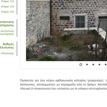
Κτήριο 111
Κτήριο 133
Κτήριο 145
ατάσταση
ιατήρησης
Κατάσταση
Διατήρησης
Βαθμός
λλοίωσης
 Αλλοίωσης
Πρόκειται για ένα κτίριο ορθογωνικής κάτοψης (μακρινάρι), 
εκτόνωσης, αποκομμένου με περίφραξη από το δρόμο. Αποτελε
πλευρά.Η επικοινωνία του υπογείου με το ισόγειο επιτυγχάν