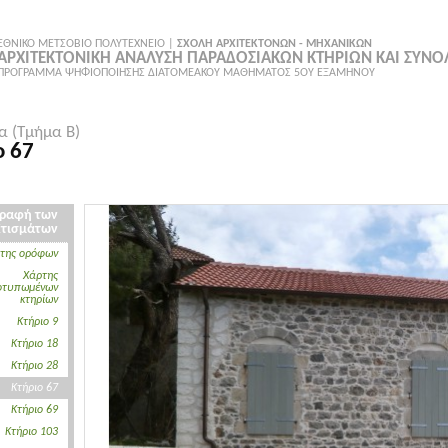
ΕΘΝΙΚΟ ΜΕΤΣΟΒΙΟ ΠΟΛΥΤΕΧΝΕΙΟ |
ΣΧΟΛΗ ΑΡΧΙΤΕΚΤΟΝΩΝ - ΜΗΧΑΝΙΚΩΝ
ΑΡΧΙΤΕΚΤΟΝΙΚΗ ΑΝΑΛΥΣΗ ΠΑΡΑΔΟΣΙΑΚΩΝ ΚΤΗΡΙΩΝ ΚΑΙ ΣΥΝ
ΠΡΟΓΡΑΜΜΑ ΨΗΦΙΟΠΟΙΗΣΗΣ ΔΙΑΤΟΜΕΑΚΟΥ ΜΑΘΗΜΑΤΟΣ 5ΟΥ ΕΞΑΜΗΝΟΥ
α (Τμήμα Β)
ο 67
ραφή των
Κτισμάτων
της ορόφων
Χάρτης
οτυπωμένων
κτηρίων
Κτήριο 9
Κτήριο 18
Κτήριο 28
Κτήριο 67
Κτήριο 69
Κτήριο 103