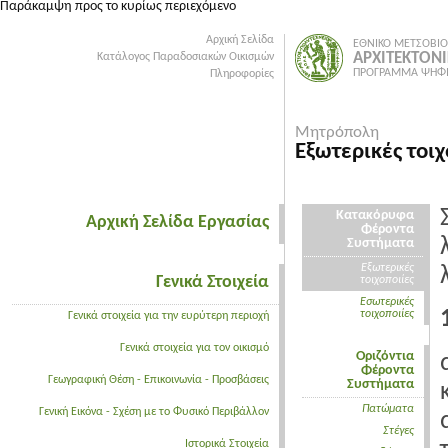
Παράκαμψη προς το κυρίως περιεχόμενο
Αρχική Σελίδα
ΕΘΝΙΚΟ ΜΕΤΣΟΒΙΟ
ΑΡΧΙΤΕΚΤΟΝ
Κατάλογος Παραδοσιακών Οικισμών
ΠΡΟΓΡΑΜΜΑ ΨΗΦΙ
Πληροφορίες
Μητρόπολη
Εξωτερικές τοιχ
Κατακόρυφα
Αρχική Σελίδα Εργασίας
Φέροντα
Συστήματα
Εξωτερικές
Γενικά Στοιχεία
τοιχοποιίες
Εσωτερικές
τοιχοποιίες
Γενικά στοιχεία για την ευρύτερη περιοχή
Γενικά στοιχεία για τον οικισμό
Οριζόντια
Φέροντα
Γεωγραφική Θέση - Επικοινωνία - Προσβάσεις
Συστήματα
Πατώματα
Γενική Εικόνα - Σχέση με το Φυσικό Περιβάλλον
Στέγες
Ιστορικά Στοιχεία