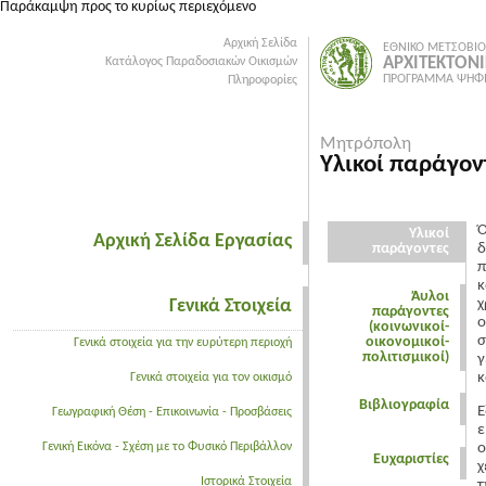
Παράκαμψη προς το κυρίως περιεχόμενο
Αρχική Σελίδα
ΕΘΝΙΚΟ ΜΕΤΣΟΒΙΟ
ΑΡΧΙΤΕΚΤΟΝ
Κατάλογος Παραδοσιακών Οικισμών
ΠΡΟΓΡΑΜΜΑ ΨΗΦΙ
Πληροφορίες
Μητρόπολη
Υλικοί παράγον
Ό
Υλικοί
Αρχική Σελίδα Εργασίας
παράγοντες
δ
π
κ
Άυλοι
Γενικά Στοιχεία
χ
παράγοντες
ο
(κοινωνικοί-
σ
οικονομικοί-
Γενικά στοιχεία για την ευρύτερη περιοχή
πολιτισμικοί)
γ
κ
Γενικά στοιχεία για τον οικισμό
Βιβλιογραφία
Ε
Γεωγραφική Θέση - Επικοινωνία - Προσβάσεις
ε
Γενική Εικόνα - Σχέση με το Φυσικό Περιβάλλον
ο
Ευχαριστίες
χ
Ιστορικά Στοιχεία
τ