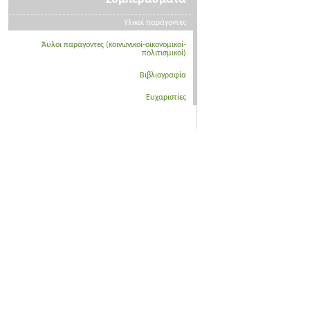
Υλικοί παράγοντες
Άυλοι παράγοντες (κοινωνικοί-οικονομικοί-
πολιτισμικοί)
Βιβλιογραφία
Ευχαριστίες