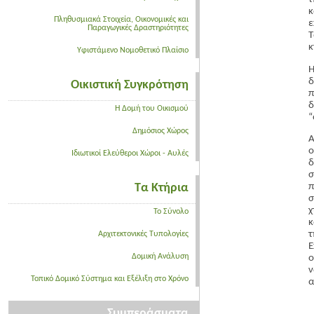
κ
Πληθυσμιακά Στοιχεία, Οικονομικές και
ε
Παραγωγικές Δραστηριότητες
Τ
κ
Υφιστάμενο Νομοθετικό Πλαίσιο
Η
δ
Οικιστική Συγκρότηση
π
δ
Η Δομή του Οικισμού
“
Δημόσιος Χώρος
Α
ο
Ιδιωτικοί Ελεύθεροι Χώροι - Αυλές
δ
σ
Τα Κτήρια
π
σ
χ
Το Σύνολο
κ
τ
Αρχιτεκτονικές Τυπολογίες
Ε
Δομική Ανάλυση
ο
ν
Τοπικό Δομικό Σύστημα και Εξέλιξη στο Χρόνο
α
Συμπεράσματα