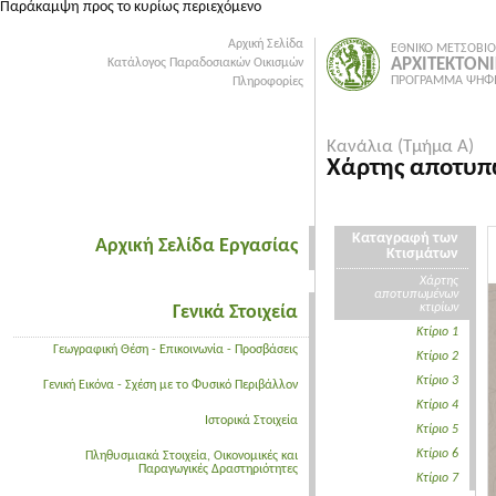
Παράκαμψη προς το κυρίως περιεχόμενο
Αρχική Σελίδα
ΕΘΝΙΚΟ ΜΕΤΣΟΒΙΟ
ΑΡΧΙΤΕΚΤΟΝ
Κατάλογος Παραδοσιακών Οικισμών
ΠΡΟΓΡΑΜΜΑ ΨΗΦΙ
Πληροφορίες
Κανάλια (Τμήμα Α)
Χάρτης αποτυπ
Καταγραφή των
Αρχική Σελίδα Εργασίας
Κτισμάτων
Χάρτης
αποτυπωμένων
κτιρίων
Γενικά Στοιχεία
Κτίριο 1
Γεωγραφική Θέση - Επικοινωνία - Προσβάσεις
Κτίριο 2
Κτίριο 3
Γενική Εικόνα - Σχέση με το Φυσικό Περιβάλλον
Κτίριο 4
Ιστορικά Στοιχεία
Κτίριο 5
Κτίριο 6
Πληθυσμιακά Στοιχεία, Οικονομικές και
Παραγωγικές Δραστηριότητες
Κτίριο 7