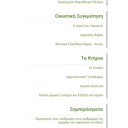
Υφιστάμενο Νομοθετικό Πλαίσιο
Οικιστική Συγκρότηση
Η Δομή του Οικισμού
Δημόσιος Χώρος
Ιδιωτικοί Ελεύθεροι Χώροι - Αυλές
Τα Κτήρια
Το Σύνολο
Αρχιτεκτονικές Τυπολογίες
Δομική Ανάλυση
Τοπικό Δομικό Σύστημα και Εξέλιξη στο Χρόνο
Συμπεράσματα
Παράγοντες που επέδρασαν στον καθορισμό της
μορφής του οικιστικού συνόλου