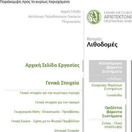
Παράκαμψη προς το κυρίως περιεχόμενο
Αρχική Σελίδα
ΕΘΝΙΚΟ ΜΕΤΣΟΒΙΟ
ΑΡΧΙΤΕΚΤΟΝ
Κατάλογος Παραδοσιακών Οικισμών
ΠΡΟΓΡΑΜΜΑ ΨΗΦΙ
Πληροφορίες
Κοσμάς
Λιθοδομές
Κατακόρυφα
Αρχική Σελίδα Εργασίας
Φέροντα
Συστήματα
Λιθοδομές
Γενικά Στοιχεία
Ενισχύσεις Φερόντων
Συστημάτων
Γενικά στοιχεία για την ευρύτερη περιοχή
Γωνιόλιθοι
Γενικά στοιχεία για τον οικισμό
Οριζόντια
Φέροντα
Γεωγραφική Θέση - Επικοινωνία - Προσβάσεις
Συστήματα
Γενική Εικόνα - Σχέση με το Φυσικό Περιβάλλον
Στέγες - Υλικά
επικάλυψης
Ιστορικά Στοιχεία