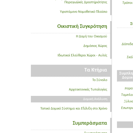
Παραγωγικές Δραστηριότητες
Τρόποι
Υφιστάμενο Νομοθετικό Πλαίσιο
Σ
Οικιστική Συγκρότηση
Η Δομή του Οικισμού
Δάπεδ
Δημόσιος Χώρος
Ιδιωτικοί Ελεύθεροι Χώροι - Αυλές
Σκάλ
Τα Κτήρια
Συμπλη
Δομικ
Το Σύνολο
παρα
Αρχιτεκτονικές Τυπολογίες
Ταμπλα
Δομική Ανάλυση
Ξύλιν
Εσωτερ
Τοπικό Δομικό Σύστημα και Εξέλιξη στο Χρόνο
Συμπεράσματα