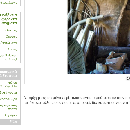
 θεμελίωσης
Οριζόντια
Φέροντα
υστήματα
Εξώστες
Οροφές
α/Πατώματα
Στέγες
ες (λίθινες-
ξύλινες)
ρωματικά
ά Στοιχεία
Ξύλινο
θυρόφυλλο
δωτή πόρτα
Υπαρξη μίας και μόνο περίπτωσης εντοπισμού τζακιού στον οι
ο παράθυρο
τις έντονες αλλοιώσεις που είχε υποστεί, δεν κατέστησαν δυνατ
ική καρφωτή
πόρτα
Ερμάρια
Τζάκι