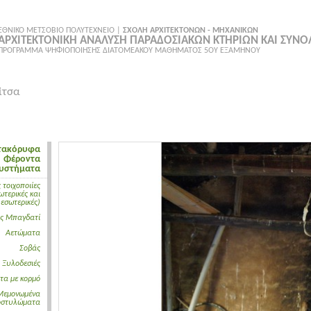
ΕΘΝΙΚΟ ΜΕΤΣΟΒΙΟ ΠΟΛΥΤΕΧΝΕΙΟ |
ΣΧΟΛΗ ΑΡΧΙΤΕΚΤΟΝΩΝ - ΜΗΧΑΝΙΚΩΝ
ΑΡΧΙΤΕΚΤΟΝΙΚΗ ΑΝΑΛΥΣΗ ΠΑΡΑΔΟΣΙΑΚΩΝ ΚΤΗΡΙΩΝ ΚΑΙ ΣΥΝ
ΠΡΟΓΡΑΜΜΑ ΨΗΦΙΟΠΟΙΗΣΗΣ ΔΙΑΤΟΜΕΑΚΟΥ ΜΑΘΗΜΑΤΟΣ 5ΟΥ ΕΞΑΜΗΝΟΥ
ίτσα
τακόρυφα
Φέροντα
υστήματα
 τοιχοποιίες
ωτερικές και
εσωτερικές)
ος Μπαγδατί
Αετώματα
Σοβάς
Ξυλοδεσιές
τα με κορμό
Μεμονωμένα
οστυλώματα