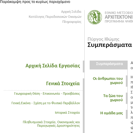
Παράκαμψη προς το κυρίως περιεχόμενο
Αρχική Σελίδα
ΕΘΝΙΚΟ ΜΕΤΣΟΒΙΟ
ΑΡΧΙΤΕΚΤΟΝ
Κατάλογος Παραδοσιακών Οικισμών
ΠΡΟΓΡΑΜΜΑ ΨΗΦΙ
Πληροφορίες
Πύργος Ιθώμης
Συμπεράσματα
Α
Συμπεράσματα
Αρχική Σελίδα Εργασίας
ο
Η
Οι άνθρωποι του
π
χωριού
Γενικά Στοιχεία
Ι
Σ
Γεωγραφική Θέση - Επικοινωνία - Προσβάσεις
Τα ζώα του
ο
χωριού
μ
Γενική Εικόνα - Σχέση με το Φυσικό Περιβάλλον
τ
λ
Ιστορικά Στοιχεία
Η ομάδα μας
π
Πληθυσμιακά Στοιχεία, Οικονομικές και
ψ
Παραγωγικές Δραστηριότητες
φ