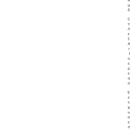
Α
μ
δ
Ω
Λ
ε
Σ
Α
«
δ
ο
ε
ρ
ε
α
σ
Έ
ε
τ
χ
ω
σ
ε
π