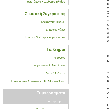
Υφιστάμενο Νομοθετικό Πλαίσιο
κ
τ
χ
Οικιστική Συγκρότηση
α
Η Δομή του Οικισμού
ε
α
Δημόσιος Χώρος
π
π
Ιδιωτικοί Ελεύθεροι Χώροι - Αυλές
ο
Τα Κτήρια
Β
Το Σύνολο
κ
Αρχιτεκτονικές Τυπολογίες
Π
π
Δομική Ανάλυση
ε
μ
Τοπικό Δομικό Σύστημα και Εξέλιξη στο Χρόνο
τ
Συμπεράσματα
Δ
κ
Συμπεράσματα
Π