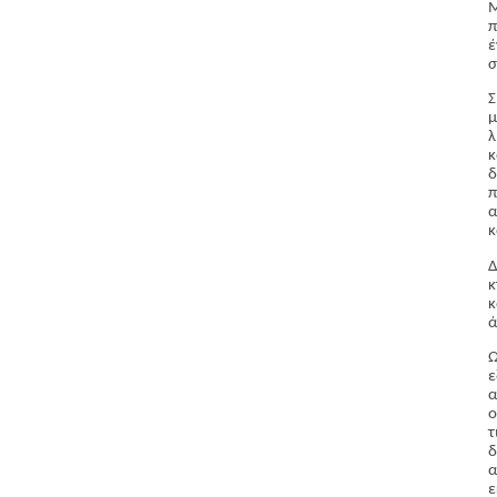
Μ
π
έ
σ
Σ
μ
λ
κ
δ
π
α
κ
Δ
κ
ά
Ω
ε
ο
τ
δ
α
ε