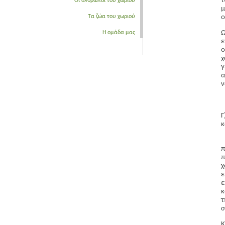
τ
Οι άνθρωποι του χωριού
μ
ο
Τα ζώα του χωριού
Ω
Η ομάδα μας
ο
χ
γ
α
ν
Γ
κ
π
χ
ε
κ
τ
σ
Κ