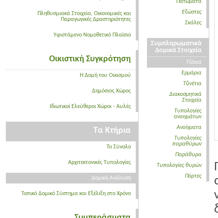
Πατώματα
Εξώστες
Πληθυσμιακά Στοιχεία, Οικονομικές και
Παραγωγικές Δραστηριότητες
Σκάλες
Υφιστάμενο Νομοθετικό Πλαίσιο
Συμπληρωματικά
Δομικά Στοιχεία
Οικιστική Συγκρότηση
Τζάκια
Ερμάρια
Η Δομή του Οικισμού
Τζινέτια
Δημόσιος Χώρος
Διακοσμητικά
Στοιχεία
Ιδιωτικοί Ελεύθεροι Χώροι - Αυλές
Τυπολογίες
ανοιγμάτων
Ανοίγματα
Τα Κτήρια
Τυπολογίες
παραθύρων
Το Σύνολο
Παράθυρα
Αρχιτεκτονικές Τυπολογίες
Τυπολογίες θυρών
Πόρτες
Δομική Ανάλυση
Τοπικό Δομικό Σύστημα και Εξέλιξη στο Χρόνο
Συμπεράσματα