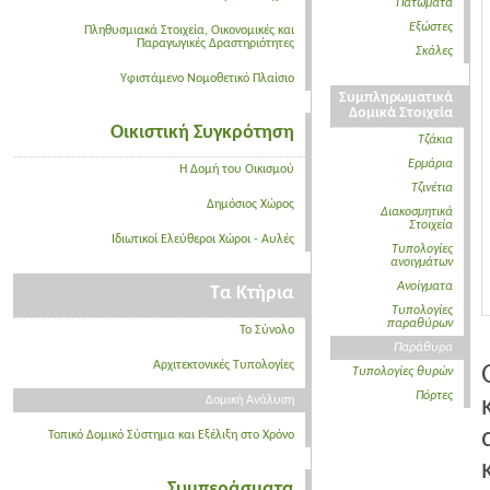
Πατώματα
Εξώστες
Πληθυσμιακά Στοιχεία, Οικονομικές και
Παραγωγικές Δραστηριότητες
Σκάλες
Υφιστάμενο Νομοθετικό Πλαίσιο
Συμπληρωματικά
Δομικά Στοιχεία
Οικιστική Συγκρότηση
Τζάκια
Ερμάρια
Η Δομή του Οικισμού
Τζινέτια
Δημόσιος Χώρος
Διακοσμητικά
Στοιχεία
Ιδιωτικοί Ελεύθεροι Χώροι - Αυλές
Τυπολογίες
ανοιγμάτων
Ανοίγματα
Τα Κτήρια
Τυπολογίες
παραθύρων
Το Σύνολο
Παράθυρα
Αρχιτεκτονικές Τυπολογίες
Τυπολογίες θυρών
Πόρτες
Δομική Ανάλυση
Τοπικό Δομικό Σύστημα και Εξέλιξη στο Χρόνο
Συμπεράσματα