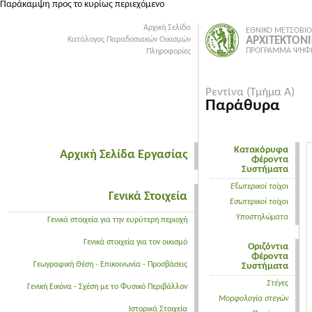
Παράκαμψη προς το κυρίως περιεχόμενο
Αρχική Σελίδα
ΕΘΝΙΚΟ ΜΕΤΣΟΒΙΟ
ΑΡΧΙΤΕΚΤΟΝ
Κατάλογος Παραδοσιακών Οικισμών
ΠΡΟΓΡΑΜΜΑ ΨΗΦΙ
Πληροφορίες
Ρεντίνα (Τμήμα Α)
Παράθυρα
Κατακόρυφα
Αρχική Σελίδα Εργασίας
Φέροντα
Συστήματα
Εξωτερικοί τοίχοι
Γενικά Στοιχεία
Εσωτερικοί τοίχοι
Υποστηλώματα
Γενικά στοιχεία για την ευρύτερη περιοχή
Γενικά στοιχεία για τον οικισμό
Οριζόντια
Φέροντα
Γεωγραφική Θέση - Επικοινωνία - Προσβάσεις
Συστήματα
Στέγες
Γενική Εικόνα - Σχέση με το Φυσικό Περιβάλλον
Μορφολογία στεγών
Ιστορικά Στοιχεία