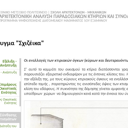
ΕΘΝΙΚΟ ΜΕΤΣΟΒΙΟ ΠΟΛΥΤΕΧΝΕΙΟ |
ΣΧΟΛΗ ΑΡΧΙΤΕΚΤΟΝΩΝ - ΜΗΧΑΝΙΚΩΝ
ΑΡΧΙΤΕΚΤΟΝΙΚΗ ΑΝΑΛΥΣΗ ΠΑΡΑΔΟΣΙΑΚΩΝ ΚΤΗΡΙΩΝ ΚΑΙ ΣΥΝ
ΠΡΟΓΡΑΜΜΑ ΨΗΦΙΟΠΟΙΗΣΗΣ ΔΙΑΤΟΜΕΑΚΟΥ ΜΑΘΗΜΑΤΟΣ 5ΟΥ ΕΞΑΜΗΝΟΥ
υγμα "Σχιζέικα"
Οι εναλλαγές των κτιριακών όγκων (κύριων και δευτερευόντω
Εξέλιξη -
Ανάπτυξη
Σ’ αυτό το κομμάτι του οικισμού τα κτίρια διατάσσονται 
 - Ανάπτυξη
παρουσιάζει εξαιρετικό ενδιαφέρον με τις έντονες κλίσεις το
την εξέλιξη της, με τους κύριους κτιριακούς όγκους να εναλλάσ
επίπεδο τομής , παρατηρώντας τις ανισόπεδες όψεις των κτισ
Επιμέρους
Οικιστικές
κλίση του εδάφους. Η πυκνότητα της δόμησης γίνεται εμφανής ε
Ενότητες
υπαίθριων χώρων να δημιουργούν κενά κατά την έννοια του ύψ
ς Οικιστικές
Ενότητες
 Σύνθεσης
Κτισμάτων
 Διάταξη του