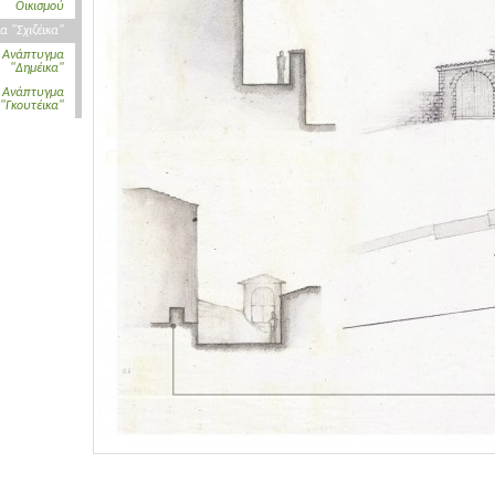
Οικισμού
 "Σχιζέικα"
Ανάπτυγμα
"Δημέικα"
Ανάπτυγμα
"Γκουτέικα"