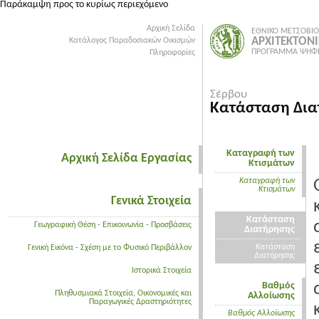
Παράκαμψη προς το κυρίως περιεχόμενο
Αρχική Σελίδα
ΕΘΝΙΚΟ ΜΕΤΣΟΒΙΟ
ΑΡΧΙΤΕΚΤΟΝ
Κατάλογος Παραδοσιακών Οικισμών
ΠΡΟΓΡΑΜΜΑ ΨΗΦΙ
Πληροφορίες
Σέρβου
Κατάσταση Δια
Καταγραφή των
Αρχική Σελίδα Εργασίας
Κτισμάτων
Καταγραφή των
Κτισμάτων
Γενικά Στοιχεία
Κατάσταση
Γεωγραφική Θέση - Επικοινωνία - Προσβάσεις
Διατήρησης
Κατάσταση
Γενική Εικόνα - Σχέση με το Φυσικό Περιβάλλον
Διατήρησης
Ιστορικά Στοιχεία
Βαθμός
Πληθυσμιακά Στοιχεία, Οικονομικές και
Αλλοίωσης
Παραγωγικές Δραστηριότητες
Βαθμός Αλλοίωσης