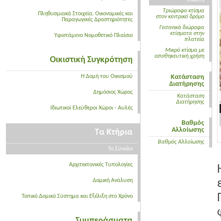
εξώστη
Τριώροφο κτίσμα
Πληθυσμιακά Στοιχεία, Οικονομικές και
στον κεντρικό δρόμο
Παραγωγικές Δραστηριότητες
Γειτονικά διώροφα
κτίσματα στην
Υφιστάμενο Νομοθετικό Πλαίσιο
πλατεία
Μικρό κτίσμα με
αποθηκευτική χρήση
Οικιστική Συγκρότηση
Η Δομή του Οικισμού
Κατάσταση
Διατήρησης
Δημόσιος Χώρος
Κατάσταση
Διατήρησης
Ιδιωτικοί Ελεύθεροι Χώροι - Αυλές
Βαθμός
Αλλοίωσης
Τα Κτήρια
Βαθμός Αλλοίωσης
Το Σύνολο
Αρχιτεκτονικές Τυπολογίες
Δομική Ανάλυση
Τοπικό Δομικό Σύστημα και Εξέλιξη στο Χρόνο
Συμπεράσματα