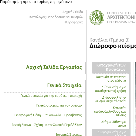
Παράκαμψη προς το κυρίως περιεχόμενο
Αρχική Σελίδα
ΕΘΝΙΚΟ ΜΕΤΣΟΒΙΟ
ΑΡΧΙΤΕΚΤΟΝ
Κατάλογος Παραδοσιακών Οικισμών
ΠΡΟΓΡΑΜΜΑ ΨΗΦΙ
Πληροφορίες
Κανάλια (Τμήμα Β)
Διώροφο κτίσμ
Καταγραφή των
Αρχική Σελίδα Εργασίας
Κτισμάτων
Κατοικία με καμάρα
στον εξώστη
Γενικά Στοιχεία
Λίθινο κτίσμα με
αποθηκευτική χρήση
Γενικά στοιχεία για την ευρύτερη περιοχή
Διώροφο λίθινο
κτίσμα στην πλατεία
Γενικά στοιχεία για τον οικισμό
Κατοικία
απόωμόπλινθους και
Γεωγραφική Θέση - Επικοινωνία - Προσβάσεις
λίθους
Κτίσμα λίθινο με
Γενική Εικόνα - Σχέση με το Φυσικό Περιβάλλον
αυλή
Διώροφο κτίσμα με
Ιστορικά Στοιχεία