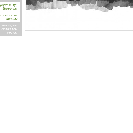
ρήσεων Γης,
Τοπόσημα
ναπτύγματα
Δρόμων
 στον άξονα
 -Νότου του
χωριού