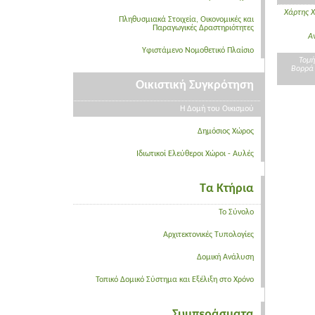
Χάρτης Χ
Πληθυσμιακά Στοιχεία, Οικονομικές και
Παραγωγικές Δραστηριότητες
Α
Υφιστάμενο Νομοθετικό Πλαίσιο
Τομή
Βορρά
Οικιστική Συγκρότηση
Η Δομή του Οικισμού
Δημόσιος Χώρος
Ιδιωτικοί Ελεύθεροι Χώροι - Αυλές
Τα Κτήρια
Το Σύνολο
Αρχιτεκτονικές Τυπολογίες
Δομική Ανάλυση
Τοπικό Δομικό Σύστημα και Εξέλιξη στο Χρόνο
Συμπεράσματα