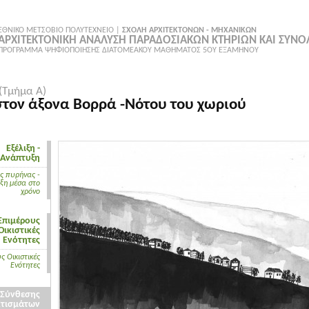
ΕΘΝΙΚΟ ΜΕΤΣΟΒΙΟ ΠΟΛΥΤΕΧΝΕΙΟ |
ΣΧΟΛΗ ΑΡΧΙΤΕΚΤΟΝΩΝ - ΜΗΧΑΝΙΚΩΝ
ΑΡΧΙΤΕΚΤΟΝΙΚΗ ΑΝΑΛΥΣΗ ΠΑΡΑΔΟΣΙΑΚΩΝ ΚΤΗΡΙΩΝ ΚΑΙ ΣΥΝ
ΠΡΟΓΡΑΜΜΑ ΨΗΦΙΟΠΟΙΗΣΗΣ ΔΙΑΤΟΜΕΑΚΟΥ ΜΑΘΗΜΑΤΟΣ 5ΟΥ ΕΞΑΜΗΝΟΥ
(Τμήμα Α)
στον άξονα Βορρά -Νότου του χωριού
Εξέλιξη -
Ανάπτυξη
ς πυρήνας -
ιξη μέσα στο
χρόνο
Επιμέρους
Οικιστικές
Ενότητες
ς Οικιστικές
Ενότητες
 Σύνθεσης
Κτισμάτων