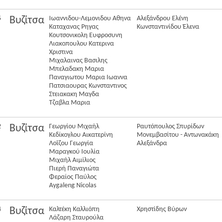
5
Ιωαννιδου-Λεμονιδου Αθηνα
Αλεξάνδρου Ελένη
Βυζίτσα
Καταχανας Ρηγας
Κωνσταντινίδου Έλενα
Κουτσονικολη Ευφροσυνη
Λιακοπουλου Κατερινα
Χριστινα
Μιχαλαινας Βασιλης
Μπελαδακη Μαρια
Παναγιωτου Μαρια Ιωαννα
Πατσιαουρας Κωνσταντινος
Στειακακη Μαγδα
Τζαβλα Μαρια
2
Γεωργίου Μιχαήλ
Ραυτόπουλος Σπυρίδων
Βυζίτσα
Κεδίκογλου Αικατερίνη
Μονεμβασίτου - Αντωνακάκη
Λοΐζου Γεωργία
Αλεξάνδρα
Μαραγκού Ιουλία
Μιχαήλ Αιμίλιος
Πιερή Παναγιώτα
Φεραίος Παύλος
Aygaleng Nicolas
4
Καλτέκη Καλλιόπη
Χρηστίδης Βύρων
Βυζίτσα
Λάζαρη Σταυρούλα