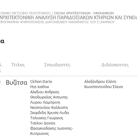
ΕΘΝΙΚΟ ΜΕΤΣΟΒΙΟ ΠΟΛΥΤΕΧΝΕΙΟ |
ΣΧΟΛΗ ΑΡΧΙΤΕΚΤΟΝΩΝ - ΜΗΧΑΝΙΚΩΝ
ΑΡΧΙΤΕΚΤΟΝΙΚΗ ΑΝΑΛΥΣΗ ΠΑΡΑΔΟΣΙΑΚΩΝ ΚΤΗΡΙΩΝ ΚΑΙ ΣΥΝ
ΠΡΟΓΡΑΜΜΑ ΨΗΦΙΟΠΟΙΗΣΗΣ ΔΙΑΤΟΜΕΑΚΟΥ ΜΑΘΗΜΑΤΟΣ 5ΟΥ ΕΞΑΜΗΝΟΥ
σα
.
Τίτλος
Σπουδαστές
Διδάσκοντες
ς
5
Cichon Daria
Αλεξάνδρου Ελένη
Βυζίτσα
Hys Justina
Κωνσταντινίδου Έλενα
Αλεξιου Ανδρεας
Θεοδωρελος Αντωνης
Λυρου Λαμπρινη
Νεοπουλου Καλλιοπη
Σκορδιδη Χρυση-Λυδα
Ταλιακης Γεωργιος
Τσελου Δαναη
Φραγκιαδακης Ιωαννης-
Κυπριανος